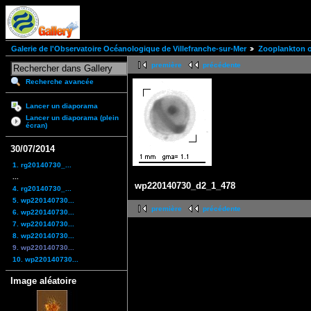
Galerie de l'Observatoire Océanologique de Villefranche-sur-Mer
Zooplankton of
première
précédente
Recherche avancée
Lancer un diaporama
Lancer un diaporama (plein
écran)
30/07/2014
1. rg20140730_...
...
wp220140730_d2_1_478
4. rg20140730_...
5. wp220140730...
première
précédente
6. wp220140730...
7. wp220140730...
8. wp220140730...
9. wp220140730...
10. wp220140730...
Image aléatoire