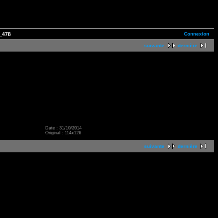
Connexion
_478
suivante
dernière
Date : 31/10/2014
Original : 114x126
suivante
dernière