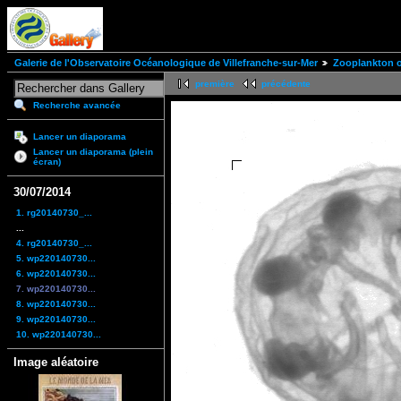
Galerie de l'Observatoire Océanologique de Villefranche-sur-Mer
Zooplankton of
première
précédente
Recherche avancée
Lancer un diaporama
Lancer un diaporama (plein
écran)
30/07/2014
1. rg20140730_...
...
4. rg20140730_...
5. wp220140730...
6. wp220140730...
7. wp220140730...
8. wp220140730...
9. wp220140730...
10. wp220140730...
Image aléatoire