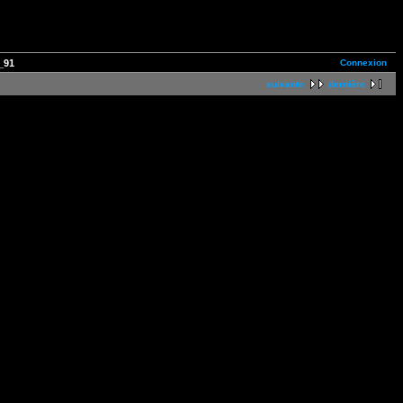
Connexion
_91
suivante
dernière