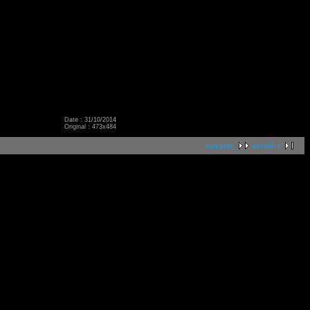
Date : 31/10/2014
Original : 473x484
suivante
dernière