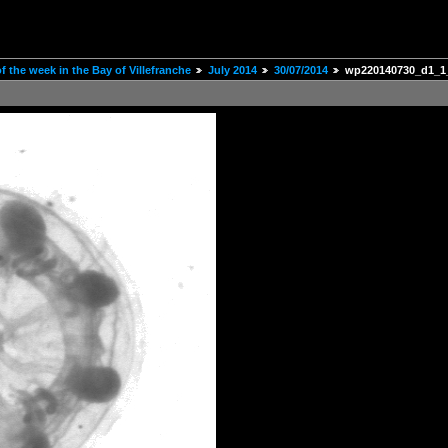
 the week in the Bay of Villefranche
July 2014
30/07/2014
wp220140730_d1_1