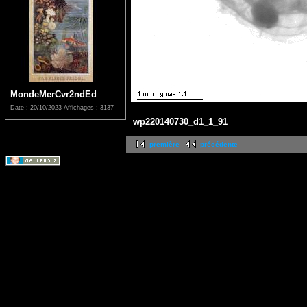
MondeMerCvr2ndEd
Date : 20/10/2023
Affichages : 3137
wp220140730_d1_1_91
première
précédente