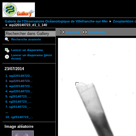
Galerie de l'Observatoire Océanologique de Villefranche-sur-Mer
Zooplankton of
wp220140723_d1_1_140
première
précédente
Recherche avancée
Lancer un diaporama
Lancer un diaporama (plein
écran)
23/07/2014
1. wp220140723...
2. wp220140723...
3. wp220140723...
4. wp220140723...
5. rg20140723_...
6. rg20140723_...
7. rg20140723_...
...
10. rg20140723_...
Image aléatoire