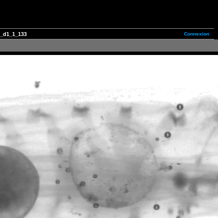
Connexion
_d1_1_133