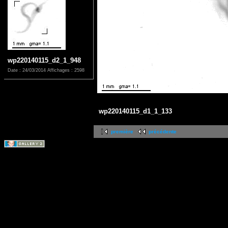
wp220140115_d2_1_948
Date : 24/03/2014
Affichages : 2598
wp220140115_d1_1_133
première
précédente