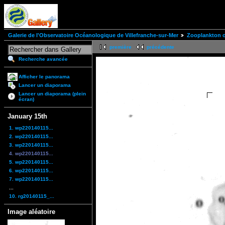
Galerie de l'Observatoire Océanologique de Villefranche-sur-Mer
Zooplankton of
première
précédente
Recherche avancée
Afficher le panorama
Lancer un diaporama
Lancer un diaporama (plein
écran)
January 15th
1. wp220140115...
2. wp220140115...
3. wp220140115...
4. wp220140115...
5. wp220140115...
6. wp220140115...
7. wp220140115...
...
10. rg20140115_...
Image aléatoire