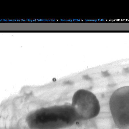
 the week in the Bay of Villefranche
January 2014
January 15th
wp220140115