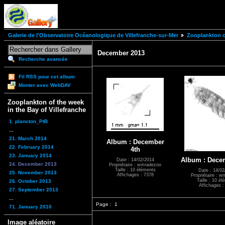
Galerie de l'Observatoire Océanologique de Villefranche-sur-Mer
Zooplankton of
December 2013
Recherche avancée
Fil RSS pour cet album
Monter avec WebDAV
Zooplankton of the week
in the Bay of Villefranche
1. plancton_PtB
...
21. March 2014
Album : December
22. February 2014
4th
23. January 2014
Album : Dece
Date : 14/02/2014
24. December 2013
Propriétaire : wmradezoo
Taille : 10 éléments
Date : 14/02
25. November 2013
Affichages : 7378
Propriétaire : 
Taille : 10 é
26. October 2013
Affichages :
27. September 2013
...
Page :
1
71. January 2010
Image aléatoire