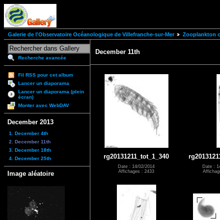
Galerie de l'Observatoire Océanologique de Villefranche-sur-Mer
Zooplankton of
December 11th
Recherche avancée
Fil RSS pour cet album
Lancer un diaporama
Lancer un diaporama (plein
écran)
Monter avec WebDAV
December 2013
1. December 4th
2. December 11th
3. December 18th
rg20131211_tot_1_340
rg2013121
4. December 25th
Date : 14/02/2014
Date : 1
Affichages : 2433
Affichag
Image aléatoire