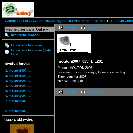
Galerie de l'Observatoire Océanologique de Villefranche-sur-Mer
Zooscan Zoopl
première
précédente
Recherche avancée
Lancer un diaporama
Lancer un diaporama (plein
écran)
mouton2007_029_1_1201
bivalve larvae
Project: MOUTON 2007
1. mouton2007_...
Location: offshore Portugal, Canaries upwelling
2. mouton2007_...
Time: summer 2007
3. mouton2007_...
Net: WPII 200 µm
4. mouton2007_...
5. mouton2007_...
première
précédente
6. mouton2007_...
7. mouton2007_...
...
9. mouton2007_...
Image aléatoire