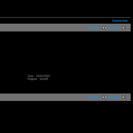
Connexion
suivante
dernière
Date : 15/01/2010
Original : 114x85
suivante
dernière