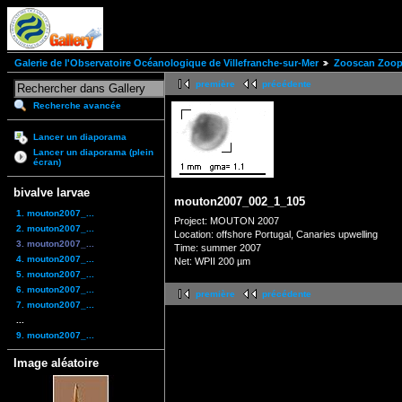
Galerie de l'Observatoire Océanologique de Villefranche-sur-Mer
Zooscan Zoopl
première
précédente
Recherche avancée
Lancer un diaporama
Lancer un diaporama (plein
écran)
bivalve larvae
mouton2007_002_1_105
1. mouton2007_...
Project: MOUTON 2007
2. mouton2007_...
Location: offshore Portugal, Canaries upwelling
3. mouton2007_...
Time: summer 2007
4. mouton2007_...
Net: WPII 200 µm
5. mouton2007_...
6. mouton2007_...
première
précédente
7. mouton2007_...
...
9. mouton2007_...
Image aléatoire