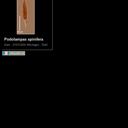
Podolampas spinifera
Date : 27/07/2016
Affichages : 5244