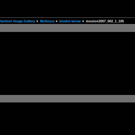
ankton Image Gallery
Mollusca
bivalve larvae
mouton2007_002_1_105