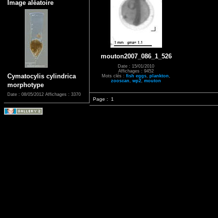
Image aléatoire
mouton2007_086_1_526
Date : 15/01/2010
Affichages : 9452
Cymatocylis cylindrica
Mots clés :
fish eggs
,
plankton
,
zooscan
,
wp2
,
mouton
morphotype
Date : 08/05/2012
Affichages : 3370
Page :
1