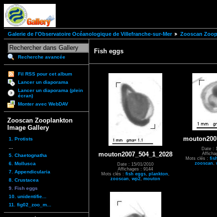
Galerie de l'Observatoire Océanologique de Villefranche-sur-Mer
Zooscan Zoopl
Fish eggs
Recherche avancée
Fil RSS pour cet album
Lancer un diaporama
Lancer un diaporama (plein
écran)
Monter avec WebDAV
Zooscan Zooplankton
Image Gallery
mouton200
1. Protists
...
Date : 
mouton2007_504_1_2028
Afficha
5. Chaetognatha
Mots clés :
fis
6. Mollusca
zooscan
,
Date : 15/01/2010
Affichages : 9144
7. Appendicularia
Mots clés :
fish eggs
,
plankton
,
zooscan
,
wp2
,
mouton
8. Crustacea
9. Fish eggs
10. unidentifie...
11. fig02_zoo_m...