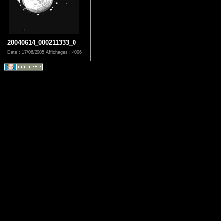
20040614_000211333_0
Date : 17/06/2005
Affichages : 4006