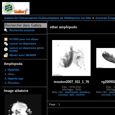
Galerie de l'Observatoire Océanologique de Villefranche-sur-Mer
Zooscan Zoopl
other amphipods
Recherche avancée
Fil RSS pour cet album
Lancer un diaporama
Lancer un diaporama (plein
écran)
Monter avec WebDAV
Amphipoda
1. Hyperids
2. other...
3. Hyperia spp
mouton2007_011_1_76
rg20090
4. Phrosina...
Date : 15/01/2010
Date : 1
Affichages : 6194
Affichag
Image aléatoire
Mots clés :
amphipoda
,
plankton
,
Mots clés :
amph
zooscan
,
wp2
,
mouton
zooscan
,
re
Page :
1