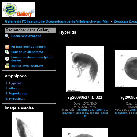
Galerie de l'Observatoire Océanologique de Villefranche-sur-Mer
Zooscan Zoopl
Hyperids
Recherche avancée
Fil RSS pour cet album
Lancer un diaporama
Lancer un diaporama (plein
écran)
Monter avec WebDAV
Amphipoda
1. Hyperids
2. other...
3. Hyperia spp
rg20090617_1_321
rg20090
4. Phrosina...
Date : 15/01/2010
Date : 1
Affichages : 6469
Affichag
Image aléatoire
Mots clés :
amphipoda
,
hyperids
,
Mots clés :
amph
plankton
,
zooscan
,
regent
,
point
plankton
,
zoos
B