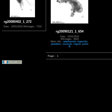
rg20080402_1_272
Date : 15/01/2010
Affichages : 7153
rg20090121_1_654
Date : 15/01/2010
Affichages : 6624
Mots clés :
amphipoda
,
hyperids
,
plankton
,
zooscan
,
regent
,
point
B
Page :
1