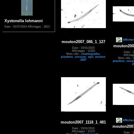
Xystonella lohmanni
Date : 01/07/2010
Affichages : 3913
Affiche
mouton2007_086_1_127
mouton200
Date : 15/01/2010
Affichages : 12162
Date : 
Mots clés :
chaetognatha
,
Affichag
plankton
,
zooscan
,
wp2
,
mouton
Mots clés :
2007
plankton
,
zoos
2
Affiche
mouton2007_1118_1_481
mouton2007
Date : 15/01/2010
Affichages : 12137
Date : 