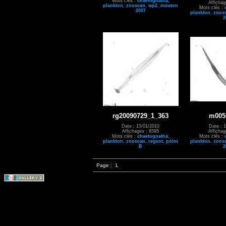
Mots clés :
chaetognatha
,
Affichag
plankton
,
zooscan
,
wp2
,
mouton
Mots clés :
2007
plankton
,
zoos
2
rg20090729_1_363
m005
Date : 15/01/2010
Date : 
Affichages : 8595
Affichag
Mots clés :
chaetognatha
,
Mots clés :
plankton
,
zooscan
,
regent
,
point
plankton
,
zoos
B
2
Page :
1