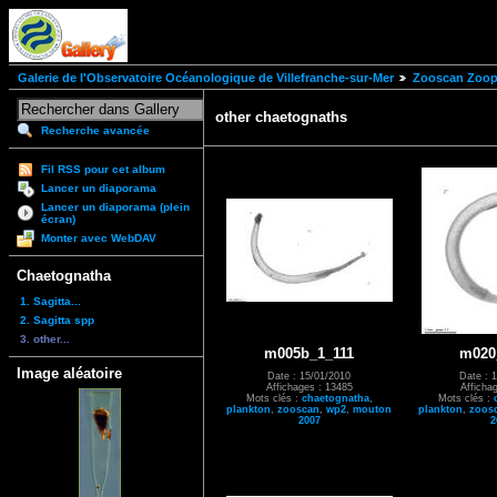
Galerie de l'Observatoire Océanologique de Villefranche-sur-Mer
Zooscan Zoopl
other chaetognaths
Recherche avancée
Fil RSS pour cet album
Lancer un diaporama
Lancer un diaporama (plein
écran)
Monter avec WebDAV
Chaetognatha
1. Sagitta...
2. Sagitta spp
3. other...
m005b_1_111
m020
Image aléatoire
Date : 15/01/2010
Date : 
Affichages : 13485
Afficha
Mots clés :
chaetognatha
,
Mots clés :
plankton
,
zooscan
,
wp2
,
mouton
plankton
,
zoos
2007
2