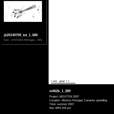
jb20140709_tot_1_680
Date : 17/07/2014
Affichages : 2851
m062b_1_289
Project: MOUTON 2007
Location: offshore Portugal, Canaries upwelling
Time: summer 2007
Net: WPII 200 µm