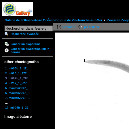
Galerie de l'Observatoire Océanologique de Villefranche-sur-Mer
Zooscan Zoopl
première
précédente
Recherche avancée
Lancer un diaporama
Lancer un diaporama (plein
écran)
other chaetognaths
1. m005b_1_111
2. m020_1_272
3. m062b_1_289
4. m217_1_527
5. mouton2007_...
6. mouton2007_...
7. mouton2007_...
...
17. m005b_1_22
Image aléatoire