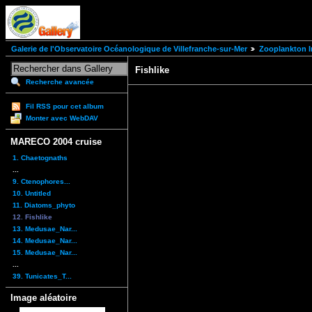
Galerie de l'Observatoire Océanologique de Villefranche-sur-Mer
Zooplankton I
Fishlike
Recherche avancée
Fil RSS pour cet album
Monter avec WebDAV
MARECO 2004 cruise
1. Chaetognaths
...
9. Ctenophores...
10. Untitled
11. Diatoms_phyto
12. Fishlike
13. Medusae_Nar...
14. Medusae_Nar...
15. Medusae_Nar...
...
39. Tunicates_T...
Image aléatoire