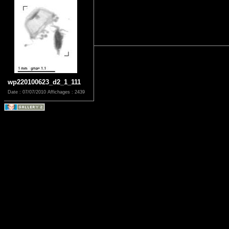
wp220100623_d2_1_111
Date : 07/07/2010
Affichages : 2439