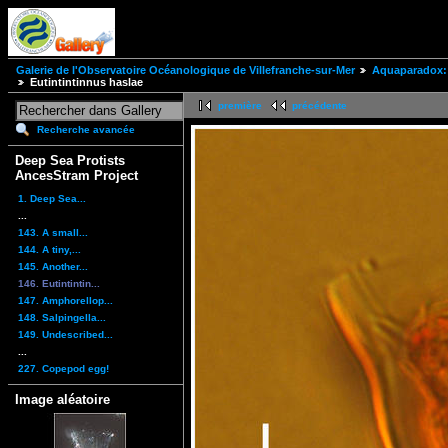
Galerie de l'Observatoire Océanologique de Villefranche-sur-Mer
Aquaparadox: 
Eutintintinnus haslae
première
précédente
Recherche avancée
Deep Sea Protists
AncesStram Project
1. Deep Sea...
...
143. A small...
144. A tiny,...
145. Another...
146. Eutintintin...
147. Amphorellop...
148. Salpingella...
149. Undescribed...
...
227. Copepod egg!
Image aléatoire