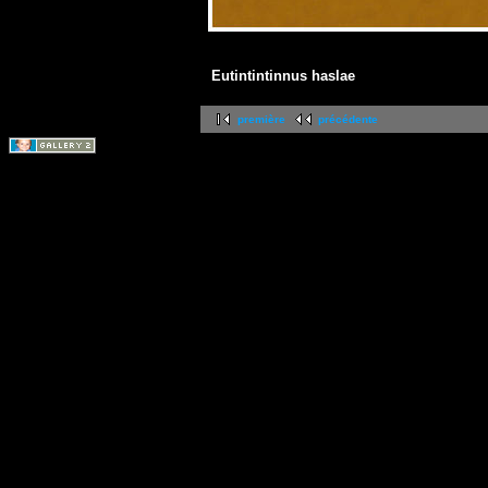
Eutintintinnus haslae
première
précédente