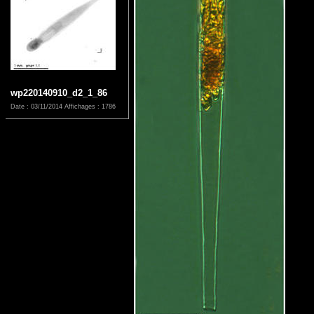
wp220140910_d2_1_86
Date : 03/11/2014
Affichages : 1786