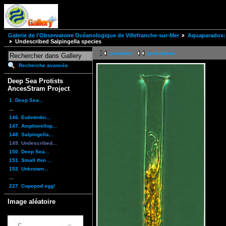
Galerie de l'Observatoire Océanologique de Villefranche-sur-Mer
Aquaparadox: 
Undescribed Salpingella species
première
précédente
Recherche avancée
Deep Sea Protists
AncesStram Project
1. Deep Sea...
...
146. Eutintintin...
147. Amphorellop...
148. Salpingella...
149. Undescribed...
150. Deep Sea...
151. Small thin ...
152. Unknown...
...
227. Copepod egg!
Image aléatoire