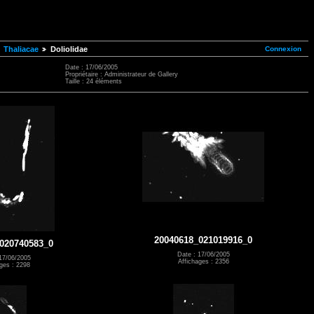
Connexion
Thaliacae
Doliolidae
Date : 17/06/2005
Propriétaire : Administrateur de Gallery
Taille : 24 éléments
20040618_021019916_0
020740583_0
Date : 17/06/2005
17/06/2005
Affichages : 2356
ges : 2298