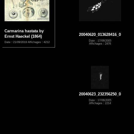
Carmarina hastata by
20040620_013628416_0
Ernst Haeckel (1864)
Date : 17/06/2005
Date : 21/09/2019
Affichages : 4212
Affichages : 2476
20040623_232356250_0
Date : 17/06/2005
Affichages : 2214