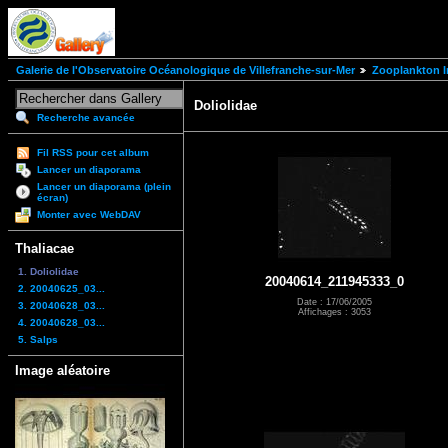
Galerie de l'Observatoire Océanologique de Villefranche-sur-Mer
Zooplankton I
Doliolidae
Recherche avancée
Fil RSS pour cet album
Lancer un diaporama
Lancer un diaporama (plein
écran)
Monter avec WebDAV
Thaliacae
1. Doliolidae
20040614_211945333_0
2. 20040625_03...
Date : 17/06/2005
3. 20040628_03...
Affichages : 3053
4. 20040628_03...
5. Salps
Image aléatoire