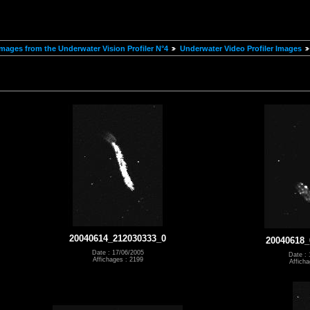
mages from the Underwater Vision Profiler N°4
Underwater Video Profiler Images
20040614_212030333_0
20040618_
Date : 17/06/2005
Date : 
Affichages : 2199
Afficha