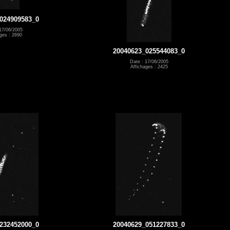
024909583_0
17/06/2005
ges : 2690
20040623_025544083_0
Date : 17/06/2005
Affichages : 2425
232452000_0
20040629_051227833_0