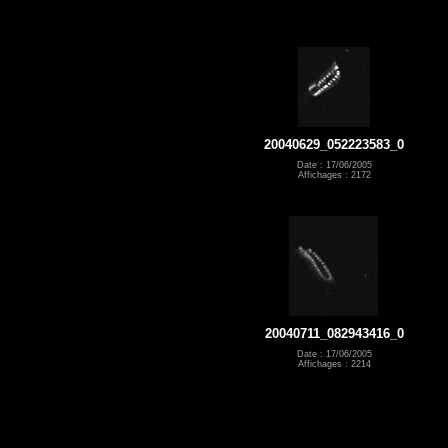
20040629_052223583_0
Date : 17/06/2005
Affichages : 2172
20040711_082943416_0
Date : 17/06/2005
Affichages : 2214