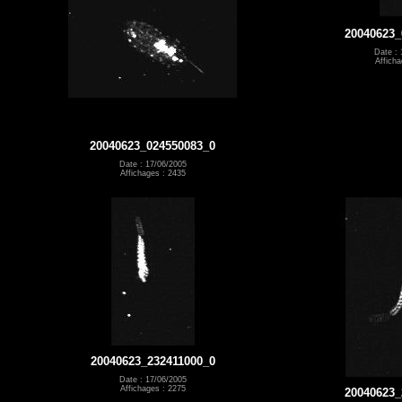
20040623_
Date : 
Afficha
20040623_024550083_0
Date : 17/06/2005
Affichages : 2435
20040623_232411000_0
Date : 17/06/2005
Affichages : 2275
20040623_