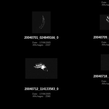
Date : 
Afficha
20040709_
20040701_024849166_0
Date : 
Date : 17/06/2005
Afficha
Affichages : 2337
20040718_
Date : 
Afficha
20040712_114133583_0
Date : 17/06/2005
Affichages : 2580