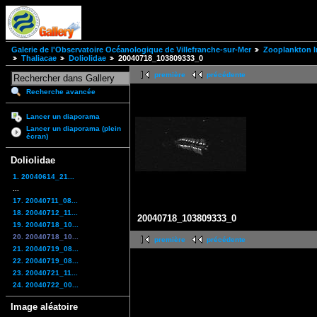
Galerie de l'Observatoire Océanologique de Villefranche-sur-Mer
Zooplankton I
Thaliacae
Doliolidae
20040718_103809333_0
première
précédente
Recherche avancée
Lancer un diaporama
Lancer un diaporama (plein
écran)
Doliolidae
1. 20040614_21...
...
17. 20040711_08...
18. 20040712_11...
20040718_103809333_0
19. 20040718_10...
20. 20040718_10...
première
précédente
21. 20040719_08...
22. 20040719_08...
23. 20040721_11...
24. 20040722_00...
Image aléatoire