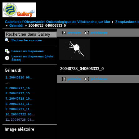
Galerie de l'Observatoire Océanologique de Villefranche-sur-Mer
Zooplankton I
Grimaldi
20040728_040606333_0
première
précédente
Recherche avancée
Lancer un diaporama
Lancer un diaporama (plein
écran)
20040728_040606333_0
Grimaldi
1. 20040610_06...
première
précédente
...
5. 20040717_15...
6. 20040717_15...
7. 20040718_10...
8. 20040721_11...
9. 20040721_11...
10. 20040722_00...
11. 20040728_04...
Image aléatoire