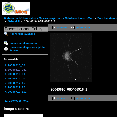
Galerie de l'Observatoire Océanologique de Villefranche-sur-Mer
Zooplankton I
Grimaldi
20040610_065406916_1
première
précédente
Recherche avancée
Lancer un diaporama
Lancer un diaporama (plein
écran)
Grimaldi
1. 20040610_06...
2. 20040610_06...
3. 20040613_01...
4. 20040614_00...
5. 20040717_15...
6. 20040717_15...
20040610_065406916_1
7. 20040718_10...
...
première
précédente
11. 20040728_04...
Image aléatoire