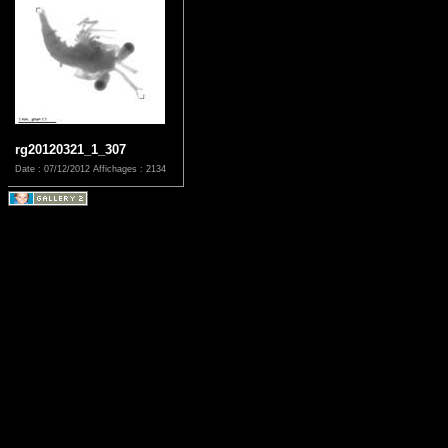
rg20120321_1_307
Date : 07/12/2012
Affichages : 2134