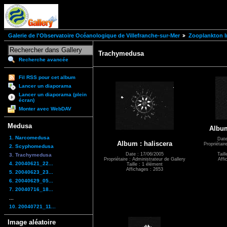
Galerie de l'Observatoire Océanologique de Villefranche-sur-Mer
Zooplankton I
Trachymedusa
Recherche avancée
Fil RSS pour cet album
Lancer un diaporama
Lancer un diaporama (plein
écran)
Monter avec WebDAV
Medusa
Album
1. Narcomedusa
Date
Album : haliscera
Propriétair
2. Scyphomedusa
Date : 17/06/2005
Tail
3. Trachymedusa
Propriétaire : Administrateur de Gallery
Affi
4. 20040621_22...
Taille : 1 élément
Affichages : 2653
5. 20040623_23...
6. 20040629_05...
7. 20040716_18...
...
10. 20040721_11...
Image aléatoire