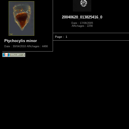
20040620_013825416_0
Date : 17/06/2005
Affichages : 2256
Page :
1
Ptychocylis minor
Date : 30/04/2010
Affichages : 4466