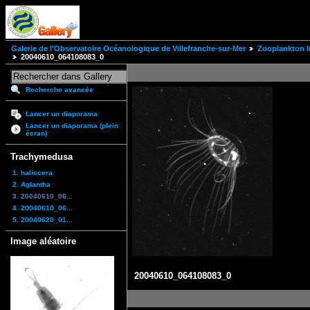
Galerie de l'Observatoire Océanologique de Villefranche-sur-Mer
Zooplankton I
20040610_064108083_0
Recherche avancée
Lancer un diaporama
Lancer un diaporama (plein
écran)
Trachymedusa
1. haliscera
2. Aglantha
3. 20040610_06...
4. 20040610_06...
5. 20040620_01...
Image aléatoire
20040610_064108083_0