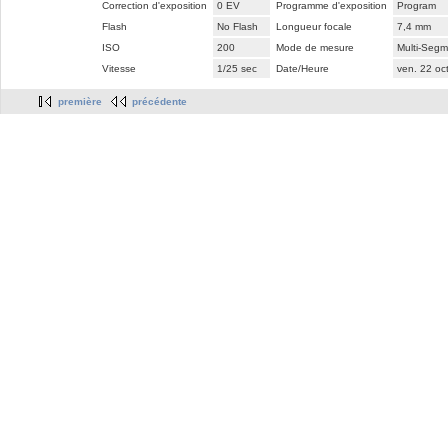
Correction d'exposition
0 EV
Programme d'exposition
Program
Flash
No Flash
Longueur focale
7,4 mm
ISO
200
Mode de mesure
Multi-Segm
Vitesse
1/25 sec
Date/Heure
ven. 22 oc
première
précédente