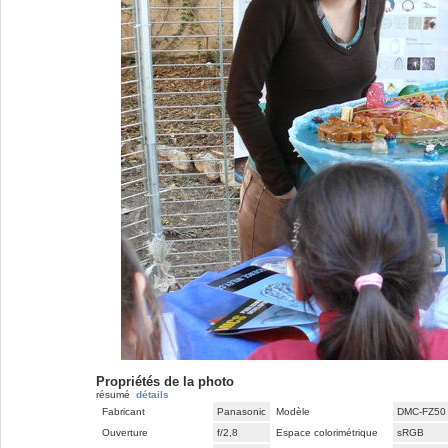
Propriétés de la photo
résumé
détails
Fabricant
Panasonic
Modèle
DMC-FZ50
Ouverture
f/2,8
Espace colorimétrique
sRGB