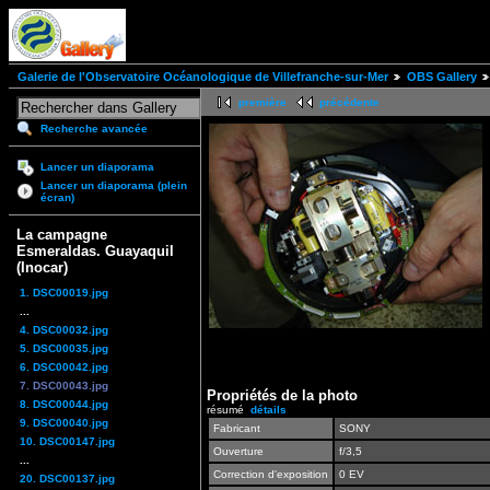
Galerie de l'Observatoire Océanologique de Villefranche-sur-Mer
OBS Gallery
première
précédente
Recherche avancée
Lancer un diaporama
Lancer un diaporama (plein
écran)
La campagne
Esmeraldas. Guayaquil
(Inocar)
1. DSC00019.jpg
...
4. DSC00032.jpg
5. DSC00035.jpg
6. DSC00042.jpg
7. DSC00043.jpg
Propriétés de la photo
8. DSC00044.jpg
résumé
détails
9. DSC00040.jpg
Fabricant
SONY
10. DSC00147.jpg
Ouverture
f/3,5
...
Correction d'exposition
0 EV
20. DSC00137.jpg