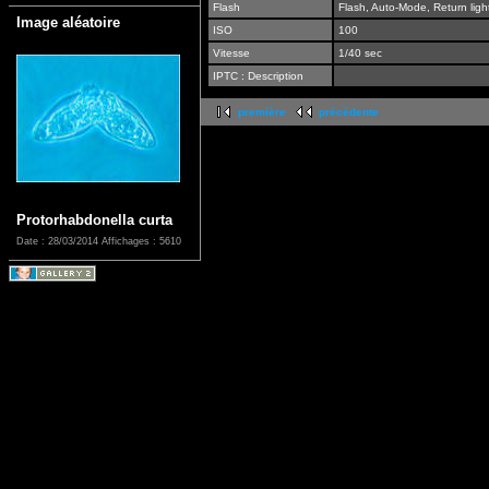
Flash
Flash, Auto-Mode, Return ligh
Image aléatoire
ISO
100
Vitesse
1/40 sec
IPTC : Description
première
précédente
Protorhabdonella curta
Date : 28/03/2014
Affichages : 5610