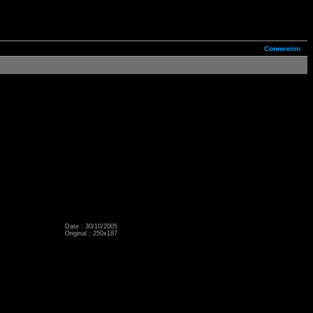
Connexion
Date : 30/10/2005
Original : 250x187