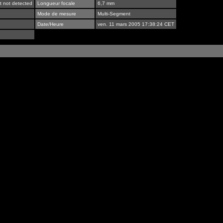
t not detected
Longueur focale
6,7 mm
Mode de mesure
Multi-Segment
Date/Heure
ven. 11 mars 2005 17:38:24 CET