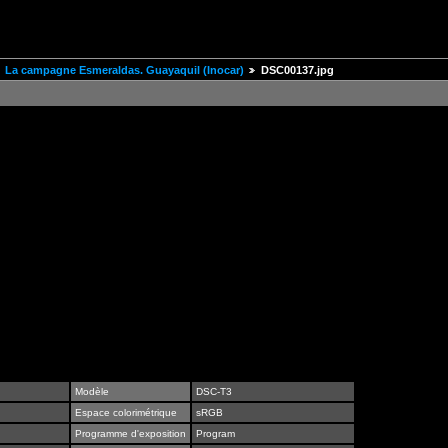
La campagne Esmeraldas. Guayaquil (Inocar)
DSC00137.jpg
Modèle
DSC-T3
Espace colorimétrique
sRGB
Programme d'exposition
Program