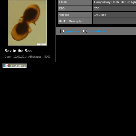
Flash
Compulsory Flash, Return ligh
ISO
250
Vitesse
1/40 sec
IPTC : Description
première
précédente
Sex in the Sea
Date : 12/02/2014
Affichages : 5000