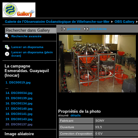
Galerie de l'Observatoire Océanologique de Villefranche-sur-Mer
OBS Gallery
première
précédente
Recherche avancée
Lancer un diaporama
Lancer un diaporama (plein
écran)
La campagne
Esmeraldas. Guayaquil
(Inocar)
1. DSC00019.jpg
...
14. DSC00034.jpg
15. DSC00139.jpg
16. DSC00134.jpg
17. DSC00140.jpg
Propriétés de la photo
18. DSC00141.jpg
résumé
détails
19. DSC00143.jpg
Fabricant
SONY
20. DSC00137.jpg
Ouverture
f/3,5
Image aléatoire
Correction d'exposition
0 EV