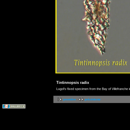
Tintinnopsis radix
Lugol's-fixed specimen from the Bay of Villefranche 
première
précédente