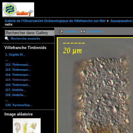
Galerie de l'Observatoire Océanologique de Villefranche-sur-Mer
Aquaparadox: 
radix
première
précédente
Recherche avancée
Villefranche Tintinnids
1. Sagitta III...
...
112. Tintinnopsi...
113. Tintinnopsi...
114. Tintinnopsi...
115. Tintinnopsi...
116. Tintinnopsi...
117. Undella...
118. Undella...
...
130. Xystonellop...
Image aléatoire