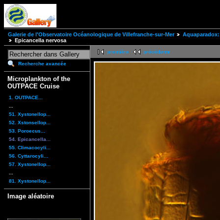
Galerie de l'Observatoire Océanologique de Villefranche-sur-Mer
Aquaparadox: 
Epicancella nervosa
première
précédente
Recherche avancée
Microplankton of the
OUTPACE Cruise
1. OUTPACE...
...
51. Xystonellop...
52. Xstonsellop...
53. Poroecus...
54. Epicancella...
55. Climacocyli...
56. Cyttarocyli...
57. Xystonellop...
...
81. Xystonellop...
Image aléatoire