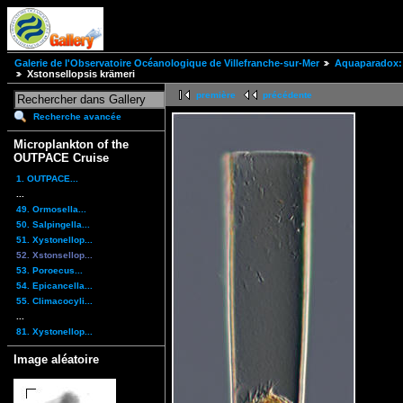
Galerie de l'Observatoire Océanologique de Villefranche-sur-Mer
Aquaparadox: 
Xstonsellopsis krämeri
première
précédente
Recherche avancée
Microplankton of the
OUTPACE Cruise
1. OUTPACE...
...
49. Ormosella...
50. Salpingella...
51. Xystonellop...
52. Xstonsellop...
53. Poroecus...
54. Epicancella...
55. Climacocyli...
...
81. Xystonellop...
Image aléatoire