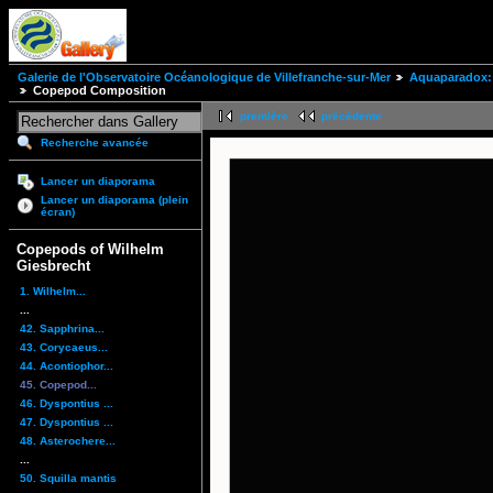
Galerie de l'Observatoire Océanologique de Villefranche-sur-Mer
Aquaparadox: 
Copepod Composition
première
précédente
Recherche avancée
Lancer un diaporama
Lancer un diaporama (plein
écran)
Copepods of Wilhelm
Giesbrecht
1. Wilhelm...
...
42. Sapphrina...
43. Corycaeus...
44. Acontiophor...
45. Copepod...
46. Dyspontius ...
47. Dyspontius ...
48. Asterochere...
...
50. Squilla mantis