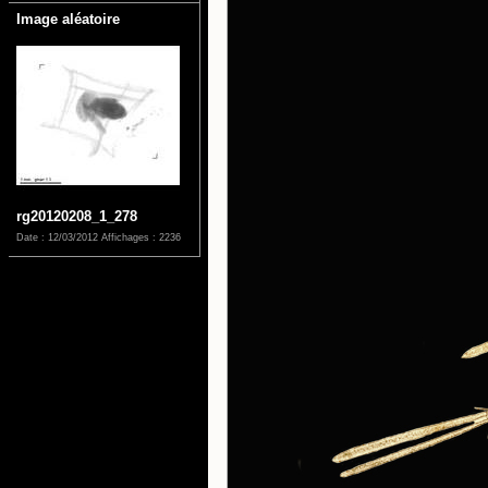
Image aléatoire
rg20120208_1_278
Date : 12/03/2012
Affichages : 2236