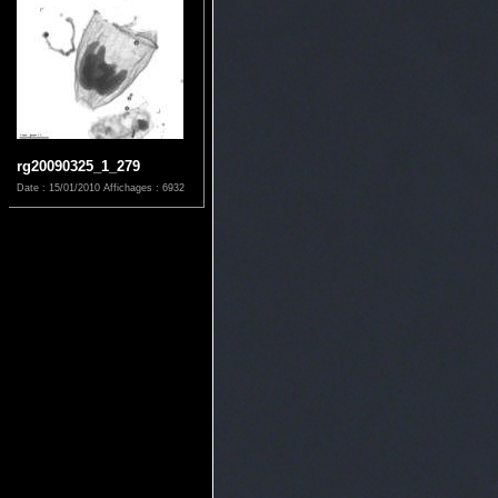
rg20090325_1_279
Date : 15/01/2010
Affichages : 6932