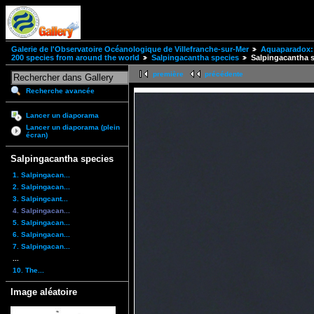
Galerie de l'Observatoire Océanologique de Villefranche-sur-Mer
Aquaparadox: 
200 species from around the world
Salpingacantha species
Salpingacantha s
première
précédente
Recherche avancée
Lancer un diaporama
Lancer un diaporama (plein
écran)
Salpingacantha species
1. Salpingacan...
2. Salpingacan...
3. Salpingcant...
4. Salpingacan...
5. Salpingacan...
6. Salpingacan...
7. Salpingacan...
...
10. The...
Image aléatoire