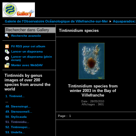
Galerie de l'Observatoire Océanologique de Villefranche-sur-Mer
Aquaparadox: 
Tintinnidium species
Recherche avancée
Fil RSS pour cet album
Lancer un diaporama
Lancer un diaporama (plein
écran)
Monter avec WebDAV
Tintinnids by genus
images of over 200
species from around the
Tintinnidium species from
world
winter 2003 in the Bay of
Villefranche
1. Tintinnid...
...
Date : 28/05/2010
Affichages : 3601
48. Steenstrupi...
49. Stenosemell...
Page :
1
50. Stylicauda
51. Tintinnidiu...
52. Tintinnopsi...
53. Undella...