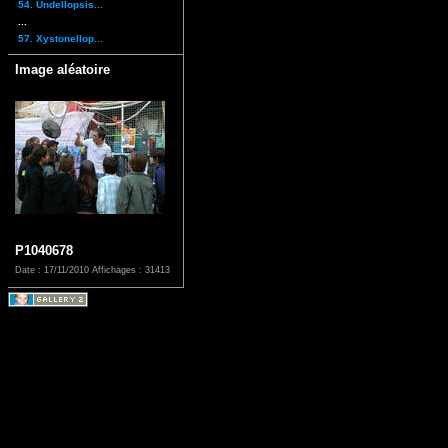
54. Undellopsis...
...
57. Xystonellop...
Image aléatoire
P1040678
Date : 17/11/2010
Affichages : 31413