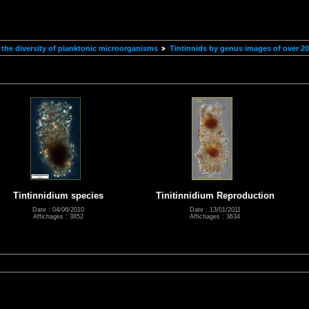
the diversity of planktonic microorganisms
Tintinnids by genus images of over 2
Tintinnidium species
Tinitinnidium Reproduction
Date : 04/06/2010
Date : 13/01/2011
Affichages : 3852
Affichages : 3634