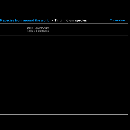
Connexion
00 species from around the world
Tintinnidium species
Date : 28/05/2010
Taille : 3 éléments