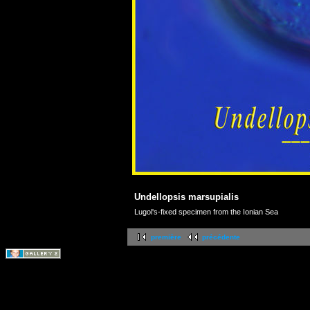
Undellopsis marsupialis
Lugol's-fixed specimen from the Ionian Sea
première
précédente