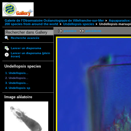
Galerie de l'Observatoire Océanologique de Villefranche-sur-Mer
Aquaparadox: 
200 species from around the world
Undellopsis species
Undellopsis marsupi
première
précédente
Recherche avancée
Lancer un diaporama
Lancer un diaporama (plein
écran)
Undellopsis species
1. Undellopsis...
2. Undellopsis...
3. Undellopsis...
4. Undellopsis sp
Image aléatoire