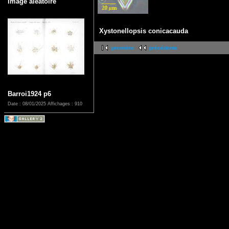
Image aléatoire
Xystonellopsis conicacauda
première
précédente
Barroi1924 p6
Date : 08/01/2025
Affichages : 910