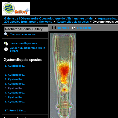
Galerie de l'Observatoire Océanologique de Villefranche-sur-Mer
Aquaparadox: 
200 species from around the world
Xystonellopsis species
Xystonellopsis c
première
précédente
Recherche avancée
Lancer un diaporama
Lancer un diaporama (plein
écran)
Xystonellopsis species
1. Xystonellop...
...
3. Xystonellop...
4. Xystenellop...
5. Xystonellop...
6. Xystonellop...
7. Xystonellop...
8. Xystonellop...
9. Xystonellop...
...
37. From 2 Km...