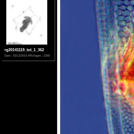
rg20141119_tot_1_362
Date : 03/12/2014
Affichages : 2288