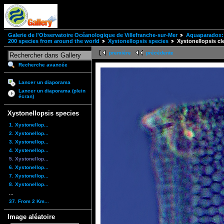
Galerie de l'Observatoire Océanologique de Villefranche-sur-Mer
Aquaparadox: 
200 species from around the world
Xystonellopsis species
Xystonellopsis cl
première
précédente
Recherche avancée
Lancer un diaporama
Lancer un diaporama (plein
écran)
Xystonellopsis species
1. Xystonellop...
2. Xystonellop...
3. Xystonellop...
4. Xystenellop...
5. Xystonellop...
6. Xystonellop...
7. Xystonellop...
8. Xystonellop...
...
37. From 2 Km...
Image aléatoire