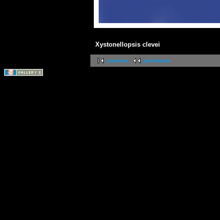
Xystonellopsis clevei
première
précédente