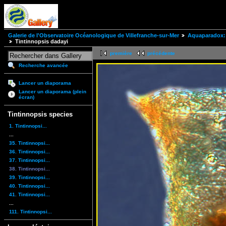
Galerie de l'Observatoire Océanologique de Villefranche-sur-Mer
Aquaparadox: 
Tintinnopsis dadayi
première
précédente
Recherche avancée
Lancer un diaporama
Lancer un diaporama (plein
écran)
Tintinnopsis species
1. Tintinnopsi...
...
35. Tintinnopsi...
36. Tintinnopsi...
37. Tintinnopsi...
38. Tintinnopsi...
39. Tintinnopsi...
40. Tintinnopsi...
41. Tintinnopsi...
...
111. Tintinnopsi...