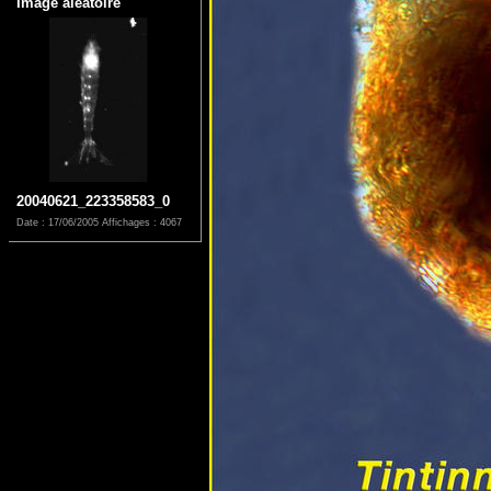
Image aléatoire
20040621_223358583_0
Date : 17/06/2005
Affichages : 4067