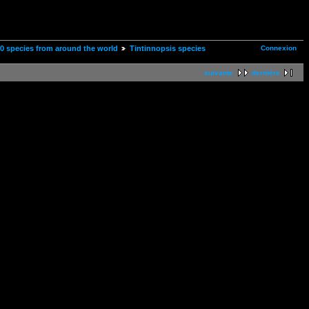
Connexion
00 species from around the world
Tintinnopsis species
suivante
dernière