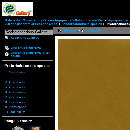
Galerie de l'Observatoire Océanologique de Villefranche-sur-Mer
Aquaparadox: 
200 species from around the world
Protorhabdonella species
Protorhabdonel
première
précédente
Recherche avancée
Lancer un diaporama
Lancer un diaporama (plein
écran)
Protorhabdonella species
1. Protorhabdo...
...
4. Protorhabdo...
5. Protorhabdo...
6. Protorhabdo...
7. Protorhabdo...
8. Protorhabdo...
9. Protorhabdo...
10. coxiella-fo...
Image aléatoire