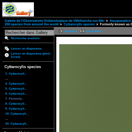
Galerie de l'Observatoire Océanologique de Villefranche-sur-Mer
Aquaparadox: 
200 species from around the world
Cyttarocylis species
Formerly known as C
première
précédente
Recherche avancée
Lancer un diaporama
Lancer un diaporama (plein
écran)
Cyttarocylis species
1. Cyttarocyli...
...
4. Cyttarocyli...
5. Cyttarocyli...
6. Cyttarocyli...
7. Formerly...
8. Cyttarocyli...
9. Cyttarocyli...
10. Cyttarocyli...
...
30. Cyttarocyli...