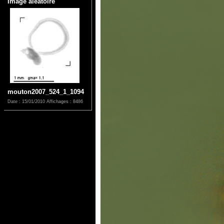
Image aléatoire
mouton2007_524_1_1094
Date : 15/01/2010
Affichages : 8486