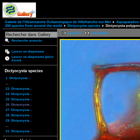
Galerie de l'Observatoire Océanologique de Villefranche-sur-Mer
Aquaparadox: 
200 species from around the world
Dictyocysta species
Dictyocysta polygon
première
précédente
Recherche avancée
Lancer un diaporama
Lancer un diaporama (plein
écran)
Dictyocysta species
1. Dictyocysta...
...
23. Dictyocysta...
24. Dictyocysta...
25. Dictyocysta...
26. Dictyocysta...
27. Dictyocysta...
28. Dictyocysta...
29. Dictyocysta...
...
31. Dictyocysta...