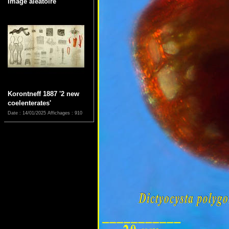
Image aléatoire
Korontneff 1887 '2 new
coelenterates'
Date : 14/01/2025
Affichages : 910