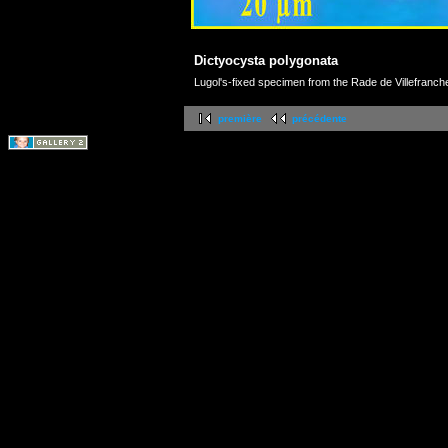
Dictyocysta polygonata
Lugol's-fixed specimen from the Rade de Villefranch
première
précédente