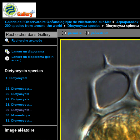
Galerie de l'Observatoire Océanologique de Villefranche-sur-Mer
Aquaparadox: 
200 species from around the world
Dictyocysta species
Dictyocysta spinosa
première
précédente
Recherche avancée
Lancer un diaporama
Lancer un diaporama (plein
écran)
Dictyocysta species
1. Dictyocysta...
...
25. Dictyocysta...
26. Dictyocysta...
27. Dictyocysta...
28. Dictyocysta...
29. Dictyocysta...
30. Mozambique ...
31. Dictyocysta...
Image aléatoire