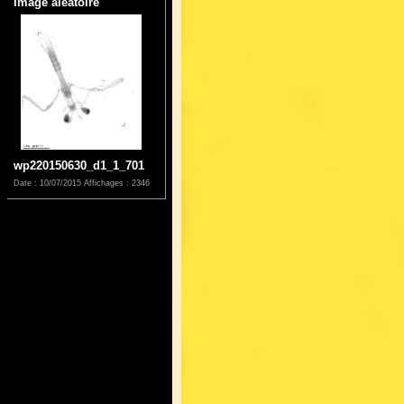
Image aléatoire
wp220150630_d1_1_701
Date : 10/07/2015
Affichages : 2346