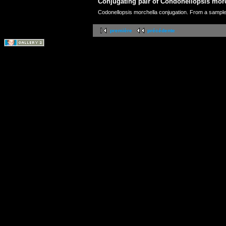
Conjugating pair of Condonellopsis mor
Codonellopsis morchella conjugation. From a sample 
première
précédente