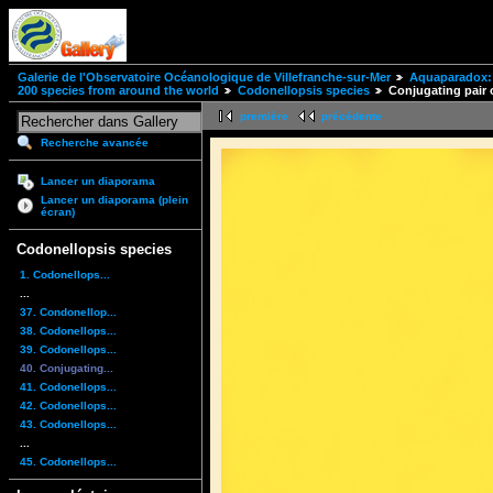
Galerie de l'Observatoire Océanologique de Villefranche-sur-Mer
Aquaparadox: 
200 species from around the world
Codonellopsis species
Conjugating pair 
première
précédente
Recherche avancée
Lancer un diaporama
Lancer un diaporama (plein
écran)
Codonellopsis species
1. Codonellops...
...
37. Condonellop...
38. Codonellops...
39. Codonellops...
40. Conjugating...
41. Codonellops...
42. Codonellops...
43. Codonellops...
...
45. Codonellops...