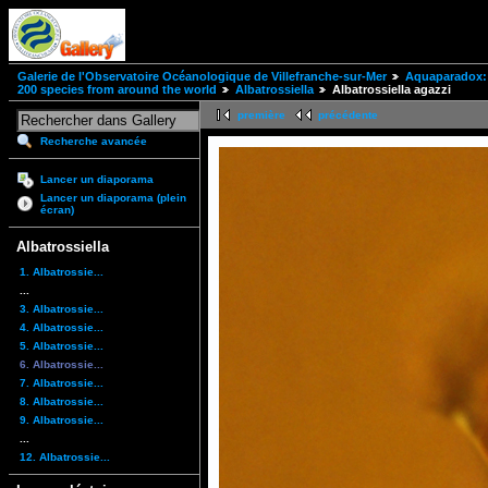
Galerie de l'Observatoire Océanologique de Villefranche-sur-Mer
Aquaparadox: 
200 species from around the world
Albatrossiella
Albatrossiella agazzi
première
précédente
Recherche avancée
Lancer un diaporama
Lancer un diaporama (plein
écran)
Albatrossiella
1. Albatrossie...
...
3. Albatrossie...
4. Albatrossie...
5. Albatrossie...
6. Albatrossie...
7. Albatrossie...
8. Albatrossie...
9. Albatrossie...
...
12. Albatrossie...