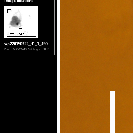
Image aléatoire
wp220150922_d1_1_490
Date : 01/10/2015
Affichages : 2314