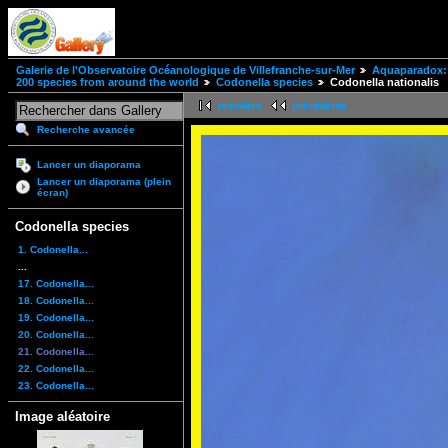
Galerie de l'Observatoire Océanologique de Villefranche-sur-Mer
Aquaparadox: 
200 species from around the world
Codonella species
Codonella nationalis
première
précédente
Recherche avancée
Lancer un diaporama
Lancer un diaporama (plein
écran)
Codonella species
1. Codonella...
...
17. Codonella...
18. Codonella...
19. Codonella...
20. Codonella...
21. Codonella...
22. Codonella...
23. Codonella...
Image aléatoire