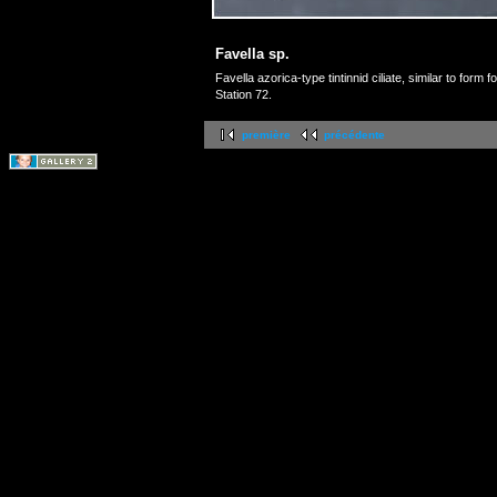
Favella sp.
Favella azorica-type tintinnid ciliate, similar to for
Station 72.
première
précédente