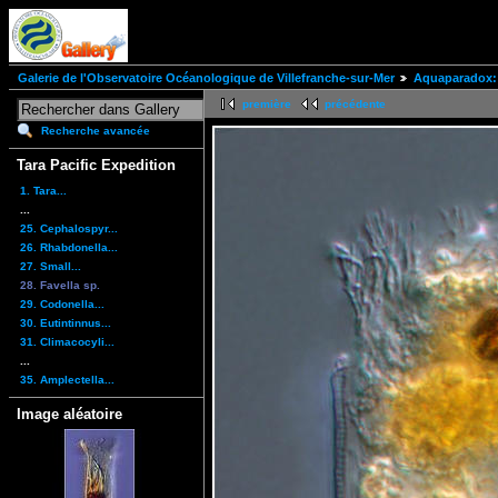
Galerie de l'Observatoire Océanologique de Villefranche-sur-Mer
Aquaparadox: 
première
précédente
Recherche avancée
Tara Pacific Expedition
1. Tara...
...
25. Cephalospyr...
26. Rhabdonella...
27. Small...
28. Favella sp.
29. Codonella...
30. Eutintinnus...
31. Climacocyli...
...
35. Amplectella...
Image aléatoire