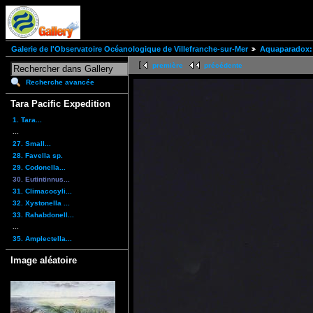
Galerie de l'Observatoire Océanologique de Villefranche-sur-Mer
Aquaparadox: 
première
précédente
Recherche avancée
Tara Pacific Expedition
1. Tara...
...
27. Small...
28. Favella sp.
29. Codonella...
30. Eutintinnus...
31. Climacocyli...
32. Xystonella ...
33. Rahabdonell...
...
35. Amplectella...
Image aléatoire