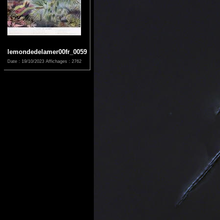
lemondedelamer00fr_0059
Date : 19/10/2023
Affichages : 2762