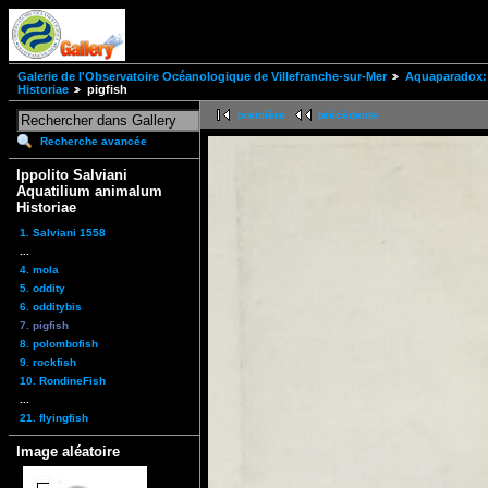
Galerie de l'Observatoire Océanologique de Villefranche-sur-Mer
Aquaparadox: 
Historiae
pigfish
première
précédente
Recherche avancée
Ippolito Salviani
Aquatilium animalum
Historiae
1. Salviani 1558
...
4. mola
5. oddity
6. odditybis
7. pigfish
8. polombofish
9. rockfish
10. RondineFish
...
21. flyingfish
Image aléatoire