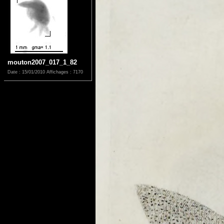
mouton2007_017_1_82
Date : 15/01/2010
Affichages : 7170