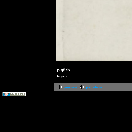
pigfish
Pigfish
première
précédente