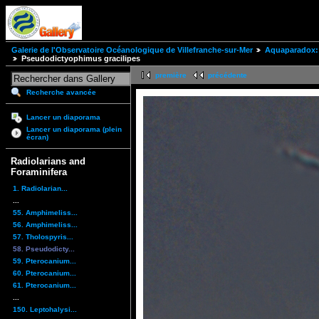
Galerie de l'Observatoire Océanologique de Villefranche-sur-Mer
Aquaparadox: 
Pseudodictyophimus gracilipes
première
précédente
Recherche avancée
Lancer un diaporama
Lancer un diaporama (plein
écran)
Radiolarians and
Foraminifera
1. Radiolarian...
...
55. Amphimeliss...
56. Amphimeliss...
57. Tholospyris...
58. Pseudodicty...
59. Pterocanium...
60. Pterocanium...
61. Pterocanium...
...
150. Leptohalysi...