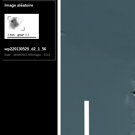
Image aléatoire
wp220130529_d2_1_56
Date : 16/06/2013
Affichages : 2213