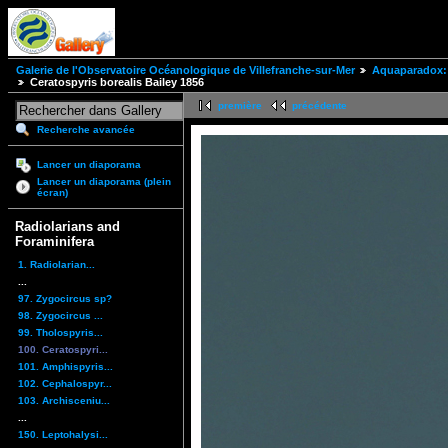
Galerie de l'Observatoire Océanologique de Villefranche-sur-Mer
Aquaparadox: 
Ceratospyris borealis Bailey 1856
première
précédente
Recherche avancée
Lancer un diaporama
Lancer un diaporama (plein
écran)
Radiolarians and
Foraminifera
1. Radiolarian...
...
97. Zygocircus sp?
98. Zygocircus ...
99. Tholospyris...
100. Ceratospyri...
101. Amphispyris...
102. Cephalospyr...
103. Archisceniu...
...
150. Leptohalysi...