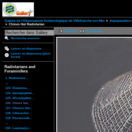
Galerie de l'Observatoire Océanologique de Villefranche-sur-Mer
Aquaparadox: 
Chines Hat Radiolarian
première
précédente
Recherche avancée
Lancer un diaporama
Lancer un diaporama (plein
écran)
Radiolarians and
Foraminifera
1. Radiolarian...
...
123. Elatomma...
124. Spongosphae...
125. 40xradyptbm...
126. Chines Hat ...
127. Chinese Hat...
128. Litharachni...
129. Plectacanth...
...
150. Leptohalysi...