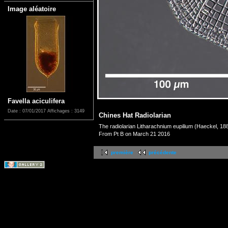
Image aléatoire
Favella aciculifera
Date : 07/01/2017
Affichages : 3149
Chines Hat Radiolarian
The radiolarian Litharachnium eupilium (Haeckel, 18
From Pt B on March 21 2016
première
précédente