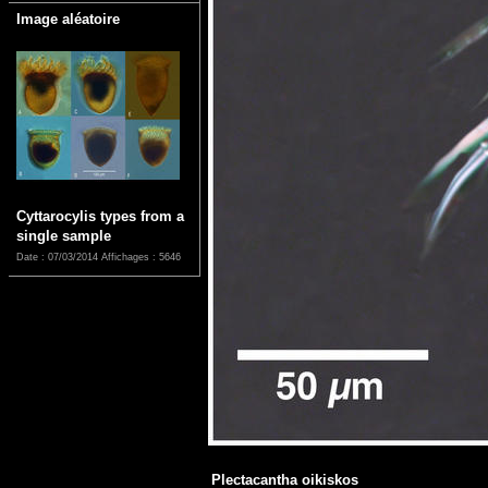
Image aléatoire
Cyttarocylis types from a
single sample
Date : 07/03/2014
Affichages : 5646
Plectacantha oikiskos