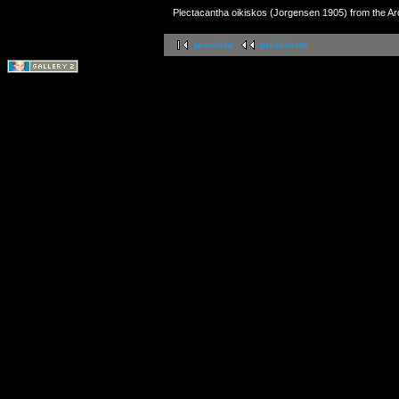
Plectacantha oikiskos (Jorgensen 1905) from the Arc
première
précédente