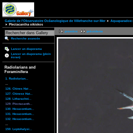
Galerie de l'Observatoire Océanologique de Villefranche-sur-Mer
Aquaparadox: 
Plectacantha oikiskos
première
précédente
Recherche avancée
Lancer un diaporama
Lancer un diaporama (plein
écran)
Radiolarians and
Foraminifera
1. Radiolarian...
...
126. Chines Hat ...
127. Chinese Hat...
128. Litharachni...
129. Plectacanth...
130. Hexacontium...
131. Hexacontium...
132. Hexacontium...
...
150. Leptohalysi...