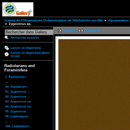
Galerie de l'Observatoire Océanologique de Villefranche-sur-Mer
Aquaparadox: 
Zygocircus sp.
première
précédente
Recherche avancée
Lancer un diaporama
Lancer un diaporama (plein
écran)
Radiolarians and
Foraminifera
1. Radiolarian...
...
90. Tripodocyrt...
91. Zygocircus ...
92. Zygocircus ...
93. Zygocircus sp.
94. Zygocircus sp.
95. Zygocircus ...
96. Lophospyris...
...
150. Leptohalysi...